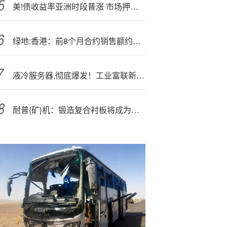
美!债收益率亚洲时段普涨 市场押注政府停摆僵局即将化解
绿地:香港：前8个月合约销售额约为41.93亿元
液冷服务器,彻底爆发！工业富联新高+海鸥4天3板
耐普{矿}机：锻造复合衬板将成为未来业绩增长核心来源