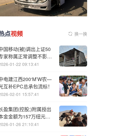
热点
视频
换一换
中国移动{被}调出上证50
专家称属正常调整不影响
基本面
2026-01-22 09:13:41
中电建江西200‘M’W农—
光互补EPC总承包流标！
2026-02-01 15:57:41
长盈集团(控股;)附属授出
本金金额为157万纽元的
贷款额度
2026-01-26 21:10:41