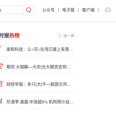
公众号
电子报
客户端
时报
热榜
换一换
泰和科技：公<司>在湾芯展上有意向客户，但尚未形成意向订单
期货.大咖聊—大宗|光大期货史玥明：黄金依然有上涨空间
财经早报：多只{大}牛—股提示风险 美国上市规则将迎大松绑丨2025年12月3日
珍酒李.渡盘:中涨超5% 机构预计战略新品大珍下半年将贡献收入