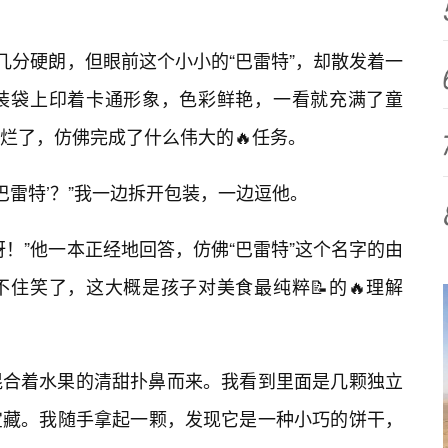
几分硬朗，但眼前这个小小的“巴雷特”，却散发着一
装袋上印着卡通形象，色彩鲜艳，一看就充满了童
烂了，仿佛完成了什么伟大的🔥任务。
巴雷特’？”我一边拆开包装，一边逗他。
！”他一本正经地回答，仿佛“巴雷特”这个名字的由
住笑了，这大概是孩子对美食最纯粹📝的🔥理解
混合着水果的清甜扑鼻而来。我看到里面是几颗独立
宝藏。我随手拿起一颗，发现它是一种小巧的饼干，