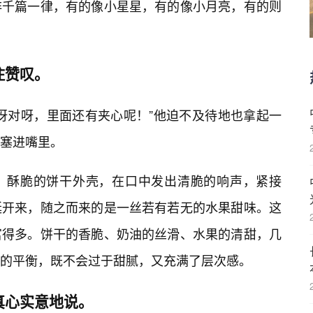
非千篇一律，有的像小星星，有的像小月亮，有的则
住赞叹。
对呀对呀，里面还有夹心呢！”他迫不及待地也拿起一
后塞进嘴里。
。酥脆的饼干外壳，在口中发出清脆的响声，紧接
延开来，随之而来的是一丝若有若无的水果甜味。这
富得多。饼干的香脆、奶油的丝滑、水果的清甜，几
的平衡，既不会过于甜腻，又充满了层次感。
真心实意地说。